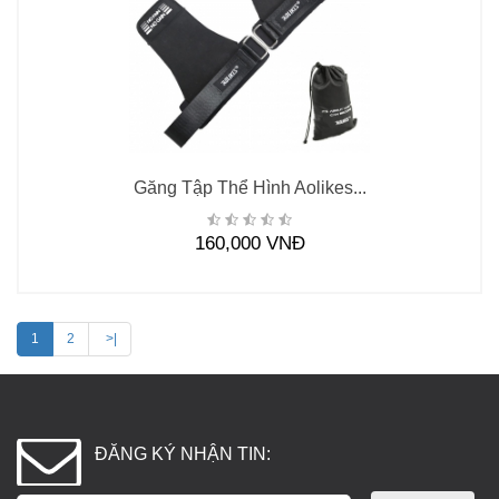
Găng Tập Thể Hình Aolikes...
160,000 VNĐ
1
2
>|
ĐĂNG KÝ NHẬN TIN: