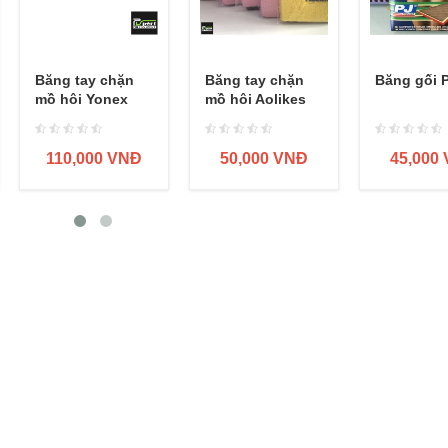
Băng tay chặn
Băng tay chặn
Băng gối 
mồ hôi Yonex
mồ hôi Aolikes
99BN
110,000 VNĐ
50,000 VNĐ
45,000