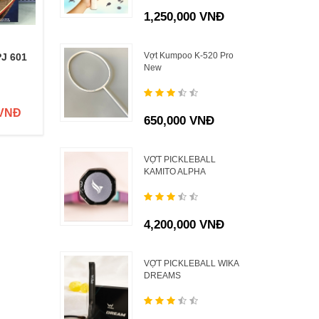
1,250,000 VNĐ
Vợt Kumpoo K-520 Pro
PJ 601
Băng chỏ PJ 603
Phấn chống trơn
B
New
Yonex AC 470
 VNĐ
45,000 VNĐ
160,000 VNĐ
650,000 VNĐ
VỢT PICKLEBALL
KAMITO ALPHA
4,200,000 VNĐ
VỢT PICKLEBALL WIKA
DREAMS