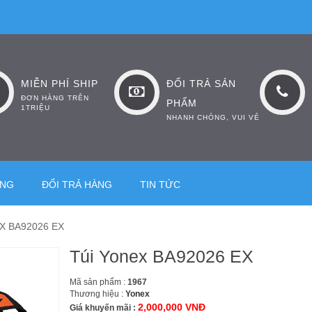
MIỄN PHÍ SHIP
ĐỔI TRẢ SẢN
ĐƠN HÀNG TRÊN
PHẨM
1TRIỆU
NHANH CHÓNG, VUI VẺ
ÀNG
ĐỔI TRẢ HÀNG
TIN TỨC
X BA92026 EX
Túi Yonex BA92026 EX
Mã sản phẩm :
1967
Thương hiệu :
Yonex
2,000,000 VNĐ
Giá khuyến mãi :