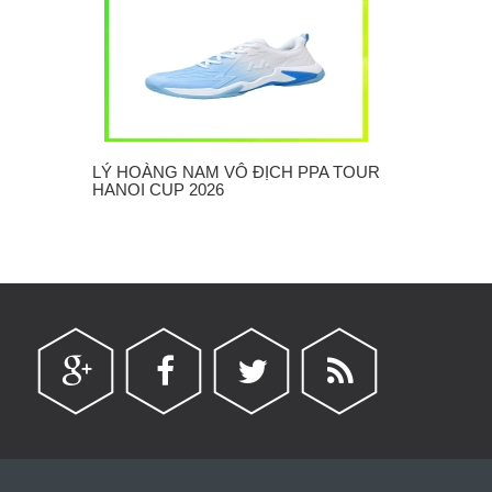
LÝ HOÀNG NAM VÔ ĐỊCH PPA TOUR
CẦU LÔNG H
HANOI CUP 2026
"3X15"