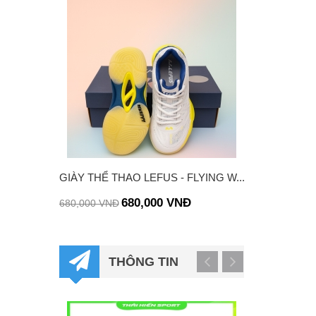
GIÀY THỂ THAO LEFUS - FLYING W...
VỢT LINING 
CHÍNH...
680,000 VNĐ
680,000 VNĐ
1,550,000 VNĐ
THÔNG TIN