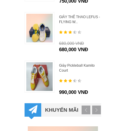
750,000 VNĐ
GIÀY THỂ THAO LEFUS -
FLYING W...
680,000 VNĐ
680,000 VNĐ
Giày Pickleball Kamito
Court
990,000 VNĐ
KHUYẾN MÃI