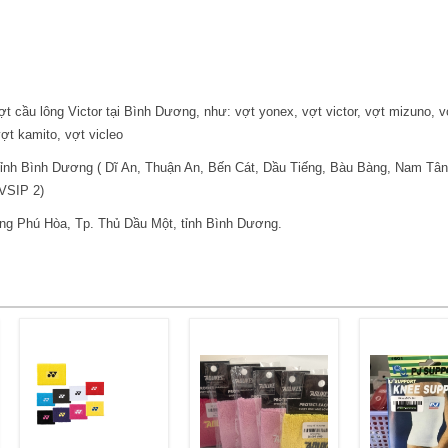
ợt cầu lông Victor tại Bình Dương, như: vợt yonex, vợt victor, vợt mizuno, v
ợt kamito, vợt vicleo
tỉnh Bình Dương ( Dĩ An, Thuận An, Bến Cát, Dầu Tiếng, Bàu Bàng, Nam Tâ
VSIP 2)
ờng Phú Hòa, Tp. Thủ Dầu Một, tỉnh Bình Dương.