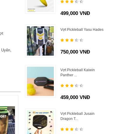
499,000 VNĐ
Vợt Pickleball Yasu Hades
ợt
n Uyên,
750,000 VNĐ
Vợt Pickleball Kaiwin
Panther ...
459,000 VNĐ
Vợt Pickleball Jusain
Dragon T...