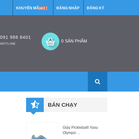
KHUYẾN MÃI
ĐĂNG NHẬP
ĐĂNG KÝ
091 988 8401
0 SẢN PHẨM
HOTLINE
BÁN CHẠY
Giày Pickleballl Yasu
Olympic ...