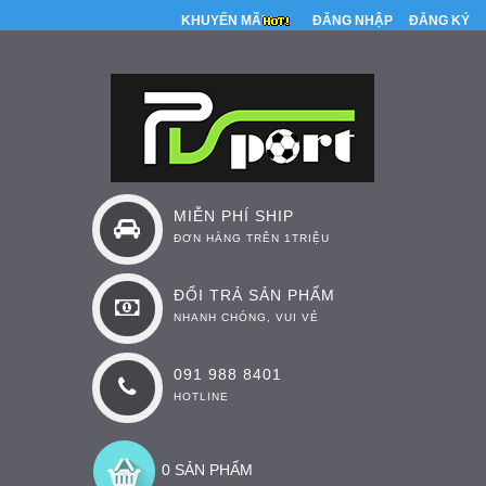
KHUYẾN MÃI
ĐĂNG NHẬP
ĐĂNG KÝ
MIỄN PHÍ SHIP
ĐƠN HÀNG TRÊN 1TRIỆU
ĐỔI TRẢ SẢN PHẨM
NHANH CHÓNG, VUI VẺ
091 988 8401
HOTLINE
0 SẢN PHẨM