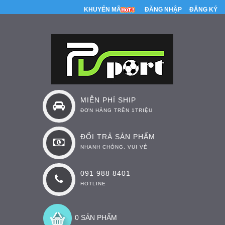
KHUYẾN MÃI
ĐĂNG NHẬP
ĐĂNG KÝ
MIỄN PHÍ SHIP
ĐƠN HÀNG TRÊN 1TRIỆU
ĐỔI TRẢ SẢN PHẨM
NHANH CHÓNG, VUI VẺ
091 988 8401
HOTLINE
0 SẢN PHẨM