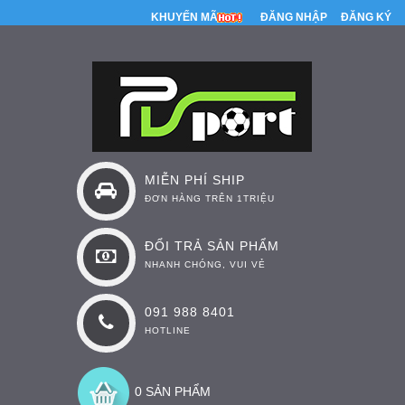
KHUYẾN MÃI
ĐĂNG NHẬP
ĐĂNG KÝ
MIỄN PHÍ SHIP
ĐƠN HÀNG TRÊN 1TRIỆU
ĐỔI TRẢ SẢN PHẨM
NHANH CHÓNG, VUI VẺ
091 988 8401
HOTLINE
0 SẢN PHẨM