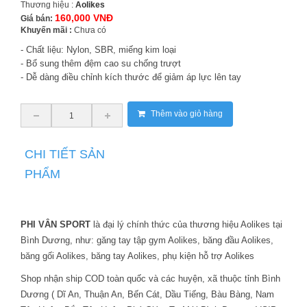
Thương hiệu :
Aolikes
160,000 VNĐ
Giá bán:
Khuyến mãi :
Chưa có
- Chất liệu: Nylon, SBR, miếng kim loại
- Bổ sung thêm đệm cao su chống trượt
- Dễ dàng điều chỉnh kích thước để giảm áp lực lên tay
Thêm vào giỏ hàng
CHI TIẾT SẢN
PHẨM
PHI VÂN SPORT
là đại lý chính thức của thương hiệu
Aolikes tại
Bình Dươn
g, như:
găng tay tập gym Aolikes, băng đầu Aolikes,
băng gối Aolikes, băng tay Aolikes, phụ kiện hỗ trợ Aolikes
Shop nhận ship COD toàn quốc và các huyện, xã thuộc tỉnh Bình
Dương ( Dĩ An, Thuận An, Bến Cát, Dầu Tiếng, Bàu Bàng, Nam