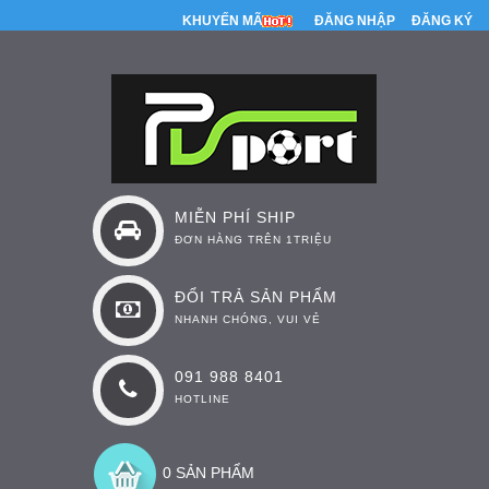
KHUYẾN MÃI
ĐĂNG NHẬP
ĐĂNG KÝ
MIỄN PHÍ SHIP
ĐƠN HÀNG TRÊN 1TRIỆU
ĐỔI TRẢ SẢN PHẨM
NHANH CHÓNG, VUI VẺ
091 988 8401
HOTLINE
0 SẢN PHẨM