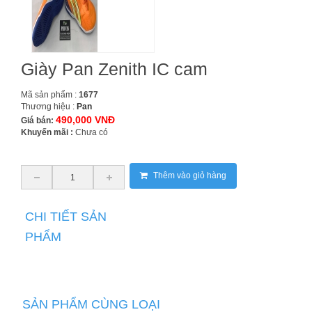
Giày Pan Zenith IC cam
Mã sản phẩm :
1677
Thương hiệu :
Pan
490,000 VNĐ
Giá bán:
Khuyến mãi :
Chưa có
Thêm vào giỏ hàng
CHI TIẾT SẢN
PHẨM
SẢN PHẨM CÙNG LOẠI