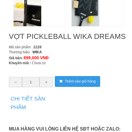
VỢT PICKLEBALL WIKA DREAMS
Mã sản phẩm :
2228
Thương hiệu :
WIKA
899,000 VNĐ
Giá bán:
Khuyến mãi :
Chưa có
Thêm vào giỏ hàng
CHI TIẾT SẢN
PHẨM
MUA HÀNG VUI LÒNG LIÊN HỆ SĐT HOẶC ZALO: