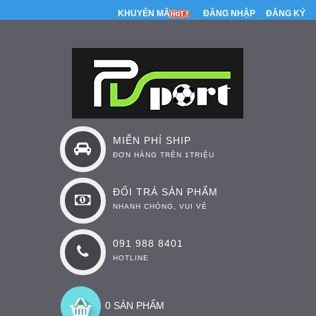
KHUYẾN MÃI
ĐĂNG NHẬP
ĐĂNG KÝ
MIỄN PHÍ SHIP
ĐƠN HÀNG TRÊN 1TRIỆU
ĐỔI TRẢ SẢN PHẨM
NHANH CHÓNG, VUI VẺ
091 988 8401
HOTLINE
0 SẢN PHẨM