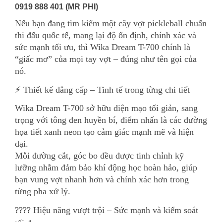
0919 888 401 (MR PHI)
Nếu bạn đang tìm kiếm một cây vợt pickleball chuẩn
thi đấu quốc tế, mang lại độ ổn định, chính xác và
sức mạnh tối ưu, thì Wika Dream T-700 chính là
“giấc mơ” của mọi tay vợt – đúng như tên gọi của
nó.
⚡ Thiết kế đẳng cấp – Tinh tế trong từng chi tiết
Wika Dream T-700 sở hữu diện mạo tối giản, sang
trọng với tông đen huyền bí, điểm nhấn là các đường
họa tiết xanh neon tạo cảm giác mạnh mẽ và hiện
đại.
Mỗi đường cắt, góc bo đều được tinh chỉnh kỹ
lưỡng nhằm đảm bảo khí động học hoàn hảo, giúp
bạn vung vợt nhanh hơn và chính xác hơn trong
từng pha xử lý.
???? Hiệu năng vượt trội – Sức mạnh và kiểm soát