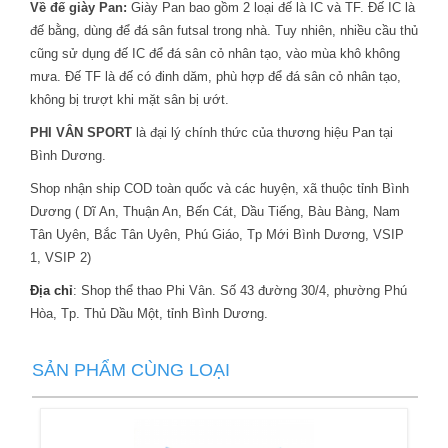
Về đế giày Pan:
Giày Pan bao gồm 2 loại đế là IC và TF. Đế IC là
đế bằng, dùng để đá sân futsal trong nhà. Tuy nhiên, nhiều cầu thủ
cũng sử dụng đế IC để đá sân cỏ nhân tạo, vào mùa khô không
mưa. Đế TF là đế có đinh dăm, phù hợp để đá sân cỏ nhân tạo,
không bị trượt khi mặt sân bị ướt.
PHI VÂN SPORT
là đại lý chính thức của thương hiệu Pan tại
Bình Dương.
Shop nhận ship COD toàn quốc và các huyện, xã thuộc tỉnh Bình
Dương ( Dĩ An, Thuận An, Bến Cát, Dầu Tiếng, Bàu Bàng, Nam
Tân Uyên, Bắc Tân Uyên, Phú Giáo, Tp Mới Bình Dương, VSIP
1, VSIP 2)
Địa chỉ
: Shop thể thao Phi Vân. Số 43 đường 30/4, phường Phú
Hòa, Tp. Thủ Dầu Một, tỉnh Bình Dương.
SẢN PHẨM CÙNG LOẠI