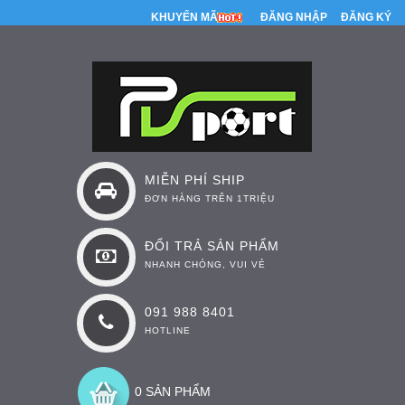
KHUYẾN MÃI
ĐĂNG NHẬP
ĐĂNG KÝ
MIỄN PHÍ SHIP
ĐƠN HÀNG TRÊN 1TRIỆU
ĐỔI TRẢ SẢN PHẨM
NHANH CHÓNG, VUI VẺ
091 988 8401
HOTLINE
0 SẢN PHẨM