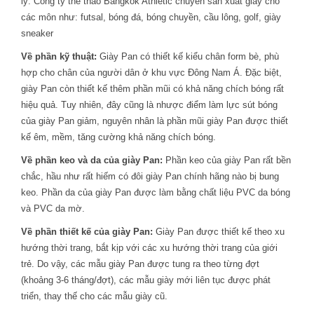
lý. Công ty thể thao Bangkok Athletic chuyên sản xuất giày cho
các môn như: futsal, bóng đá, bóng chuyền, cầu lông, golf, giày
sneaker
Về phần kỹ thuật:
Giày Pan có thiết kế kiểu chân form bè, phù
hợp cho chân của người dân ở khu vực Đông Nam Á. Đặc biệt,
giày Pan còn thiết kế thêm phần mũi có khả năng chích bóng rất
hiệu quả. Tuy nhiên, đây cũng là nhược điểm làm lực sút bóng
của giày Pan giảm, nguyên nhân là phần mũi giày Pan được thiết
kế êm, mềm, tăng cường khả năng chích bóng.
Về phần keo và da của giày Pan:
Phần keo của giày Pan rất bền
chắc, hầu như rất hiếm có đôi giày Pan chính hãng nào bị bung
keo. Phần da của giày Pan được làm bằng chất liệu PVC da bóng
và PVC da mờ.
Về phần thiết kế của giày Pan:
Giày Pan được thiết kế theo xu
hướng thời trang, bắt kịp với các xu hướng thời trang của giới
trẻ. Do vậy, các mẫu giày Pan được tung ra theo từng đợt
(khoảng 3-6 tháng/đợt), các mẫu giày mới liên tục được phát
triển, thay thế cho các mẫu giày cũ.