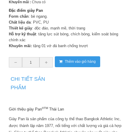
Khuyến mãi :
Chưa có
Đặc điểm giày Pan
Form chân
: bè ngang.
Chất liệu da
: PVC, PU
Thiết kế giày
: độc đáo, mạnh mẽ, thời trang
Hỗ trợ kỹ thuật
: tăng lực sút bóng, chích bóng, kiểm soát bóng
chính xác
Khuyến mãi:
tặng 01 vớ đá banh chống trượt
Thêm vào giỏ hàng
CHI TIẾT SẢN
PHẨM
®TM
Giới thiệu giày Pan
Thái Lan
Giày Pan là sản phẩm của công ty thể thao Bangkok Athletic Inc,
được thành lập năm 1977, nổi tiếng với chất lượng và giá cả hợp