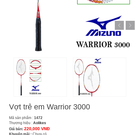
Vợt trẻ em Warrior 3000
Mã sản phẩm :
1472
Thương hiệu :
Aolikes
220,000 VNĐ
Giá bán:
Khuyến mãi :
Chưa có