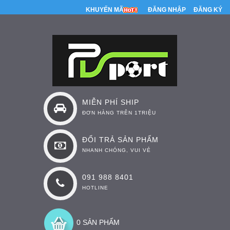
KHUYẾN MÃI
ĐĂNG NHẬP
ĐĂNG KÝ
MIỄN PHÍ SHIP
ĐƠN HÀNG TRÊN 1TRIỆU
ĐỔI TRẢ SẢN PHẨM
NHANH CHÓNG, VUI VẺ
091 988 8401
HOTLINE
0 SẢN PHẨM