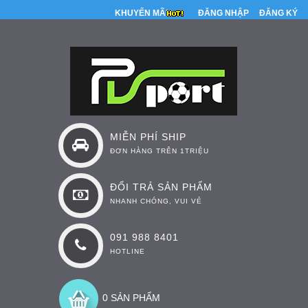
KHUYẾN MÃI
ĐĂNG NHẬP
ĐĂNG KÝ
MIỄN PHÍ SHIP
ĐƠN HÀNG TRÊN 1TRIỆU
ĐỔI TRẢ SẢN PHẨM
NHANH CHÓNG, VUI VẺ
091 988 8401
HOTLINE
0 SẢN PHẨM