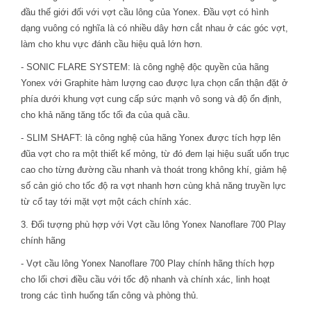
đầu thế giới đối với vợt cầu lông của Yonex. Đầu vợt có hình
dạng vuông có nghĩa là có nhiều dây hơn cắt nhau ở các góc vợt,
làm cho khu vực đánh cầu hiệu quả lớn hơn.
- SONIC FLARE SYSTEM: là công nghệ độc quyền của hãng
Yonex với Graphite hàm lượng cao được lựa chọn cẩn thận đặt ở
phía dưới khung vợt cung cấp sức mạnh vô song và độ ổn định,
cho khả năng tăng tốc tối đa của quả cầu.
- SLIM SHAFT: là công nghệ của hãng Yonex được tích hợp lên
đũa vợt cho ra một thiết kế mỏng, từ đó đem lại hiệu suất uốn trục
cao cho từng đường cầu nhanh và thoát trong không khí, giảm hệ
số cản gió cho tốc độ ra vợt nhanh hơn cùng khả năng truyền lực
từ cổ tay tới mặt vợt một cách chính xác.
3. Đối tượng phù hợp với Vợt cầu lông Yonex Nanoflare 700 Play
chính hãng
- Vợt cầu lông Yonex Nanoflare 700 Play chính hãng thích hợp
cho lối chơi điều cầu với tốc độ nhanh và chính xác, linh hoạt
trong các tình huống tấn công và phòng thủ.