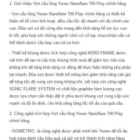
1. Giới thiệu Vợt cầu lông Yonex Nanoflare 700 Play chính hãng
- Vợt cầu lông Yonex Nanoflare 700 Play chính hãng có thiết kế
thiên về lối chơi linh hoạt, điều cầu tốc độ nhanh với độ chính xác
cao. Đũa vợt có độ cứng dẻo mang đến khả năng hỗ trợ lực cực
kì tốt, phù hợp với những người chơi có cổ tay chưa khỏe vẫn có
thể đánh được cầu bay cao và xa hơn.
- Thiết kế khung được tích hợp công nghệ AERO FRAME được
vát tròn để tạo ra cấu trúc khung hình oval để giảm lực cản của
không khí để tăng khả năng cơ động để thực hiện những pha phản
tạt nhanh. Đũa vợt được thiết kế mỏng làm giảm khả năng cản gió
để tăng tốc độ vung vợt trong không khí, kết hợp với công nghệ
SONIC FLARE SYSTEM có chất liệu graphite hàm lượng cao
được lựa chọn cẩn thận đặt ở phía dưới khung vợt cung cấp sức
mạnh và độ ổn định, cho khả năng tăng tốc tối đa của quả cầu.
2. Công nghệ tích hợp Vợt cầu lông Yonex Nanoflare 700 Play
chính hãng
- ISOMETRIC: là công nghệ được phát minh bởi Yonex để tối đa
hoá vùng đánh cầu hiệu quả và giờ nó trở thành tính năng hàng