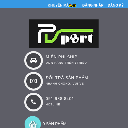
KHUYẾN MÃI
ĐĂNG NHẬP
ĐĂNG KÝ
MIỄN PHÍ SHIP
ĐƠN HÀNG TRÊN 1TRIỆU
ĐỔI TRẢ SẢN PHẨM
NHANH CHÓNG, VUI VẺ
091 988 8401
HOTLINE
0 SẢN PHẨM