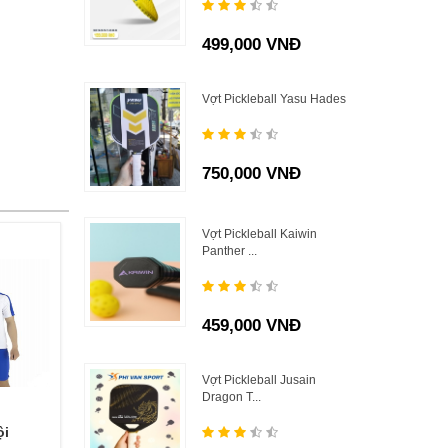
499,000 VNĐ
Vợt Pickleball Yasu Hades
750,000 VNĐ
Vợt Pickleball Kaiwin
Panther ...
459,000 VNĐ
Vợt Pickleball Jusain
Dragon T...
ội
Quần áo đội
Quần áo đội
Q