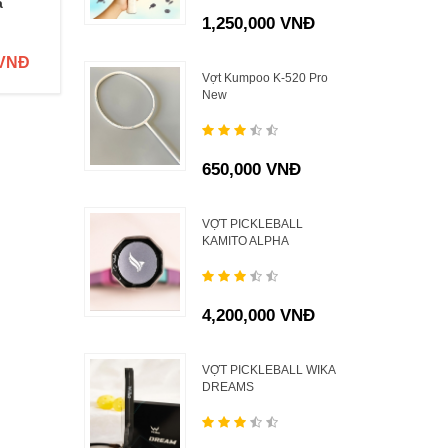
a
tuyển Nga
tuyển nhật
B
1,250,000 VNĐ
 VNĐ
99,000 VNĐ
99,000 VNĐ
Vợt Kumpoo K-520 Pro
New
650,000 VNĐ
VỢT PICKLEBALL
KAMITO ALPHA
4,200,000 VNĐ
VỢT PICKLEBALL WIKA
DREAMS