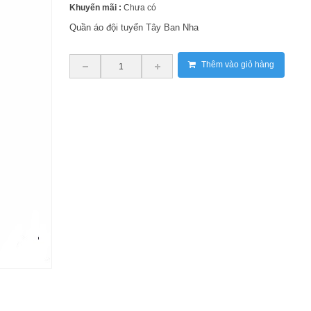
Khuyến mãi :
Chưa có
Quần áo đội tuyển Tây Ban Nha
Thêm vào giỏ hàng