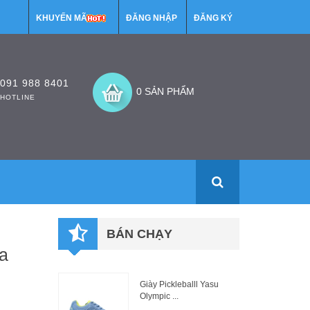
KHUYẾN MÃI
ĐĂNG NHẬP
ĐĂNG KÝ
091 988 8401
0 SẢN PHẨM
HOTLINE
BÁN CHẠY
a
Giày Pickleballl Yasu
Olympic ...