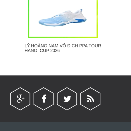
LÝ HOÀNG NAM VÔ ĐỊCH PPA TOUR
CẦU LÔNG H
HANOI CUP 2026
"3X15"