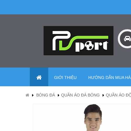
GIỚI THIỆU
HƯỚNG DẪN MUA H
BÓNG ĐÁ
QUẦN ÁO ĐÁ BÓNG
QUẦN ÁO ĐỘ