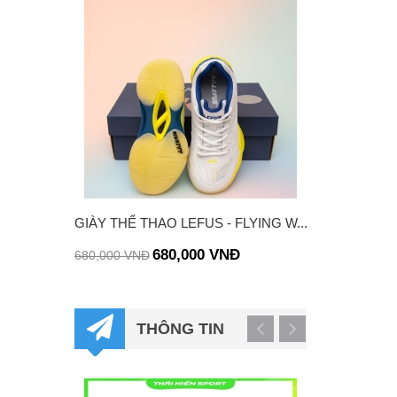
GIÀY THỂ THAO LEFUS - FLYING W...
VỢT LINING 
CHÍNH...
680,000 VNĐ
680,000 VNĐ
1,550,000 VNĐ
THÔNG TIN