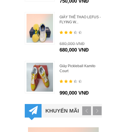
750,000 VNĐ
GIÀY THỂ THAO LEFUS -
FLYING W...
680,000 VNĐ
680,000 VNĐ
Giày Pickleball Kamito
Court
990,000 VNĐ
KHUYẾN MÃI