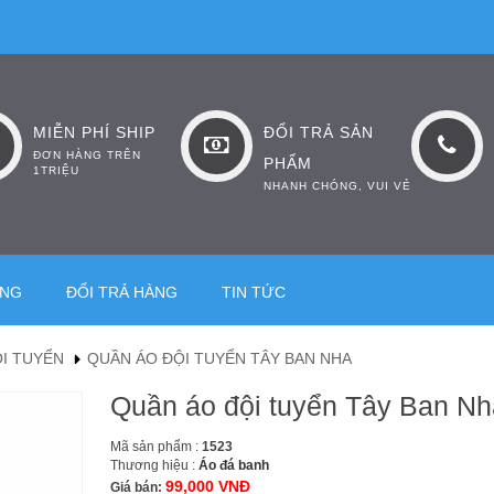
MIỄN PHÍ SHIP
ĐỔI TRẢ SẢN
ĐƠN HÀNG TRÊN
PHẨM
1TRIỆU
NHANH CHÓNG, VUI VẺ
ÀNG
ĐỔI TRẢ HÀNG
TIN TỨC
I TUYỂN
QUẦN ÁO ĐỘI TUYỂN TÂY BAN NHA
Quần áo đội tuyển Tây Ban Nh
Mã sản phẩm :
1523
Thương hiệu :
Áo đá banh
99,000 VNĐ
Giá bán: