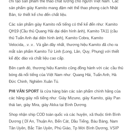
chí tạo sản phẩm thể thao chất lượng cho người Việt Nam. Các
sản phẩm giày Kamito mang đậm nét thể thao phong cách Nhật
Bản, từ thiết kế cho đến chất liệu.
Các sản phẩm giày Kamito nổi tiếng có thể kể đến như: Kamito
QH19 (Cầu thủ Quang Hải đại diện hình ảnh), Kamito TA11 (cầu
thủ Tuấn Anh đại diện hình ảnh), Kamito Cobra, Kamito
Velocida,..v..v.. Và gần đây nhất, thương hiệu Kamito đã cho ra
mắt sản phẩm Kamito Tứ Linh (Long, Lân, Quy, Phụng) với thiết
kế độc đáo và chất liệu cao cấp.
Bên cạnh đó, thương hiệu Kamito cũng đồng hành với các cầu thủ
bóng đá nổi tiếng của Việt Nam như: Quang Hải, Tuấn Anh, Hà
Đức Chinh, Nghiêm Xuân Tú.
PHI VÂN SPORT
là cửa hàng bán các sản phẩm chính hãng của
các hãng giày nổi tiếng như: Giày Mizuno, giày Kamito, giày Pan
thái lan, giày Mira, giày Akka tại Bình Dương.
Shop nhận ship COD toàn quốc và các huyện, xã thuộc tỉnh Bình
Dương ( Dĩ An, Thuận An, Bến Cát, Dầu Tiếng, Bàu Bàng, Nam
Tân Uyên, Bắc Tân Uyên, Phú Giáo, Tp Mới Bình Dương, VSIP