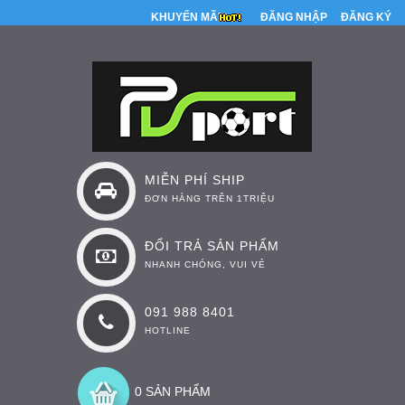
KHUYẾN MÃI
ĐĂNG NHẬP
ĐĂNG KÝ
MIỄN PHÍ SHIP
ĐƠN HÀNG TRÊN 1TRIỆU
ĐỔI TRẢ SẢN PHẨM
NHANH CHÓNG, VUI VẺ
091 988 8401
HOTLINE
0 SẢN PHẨM