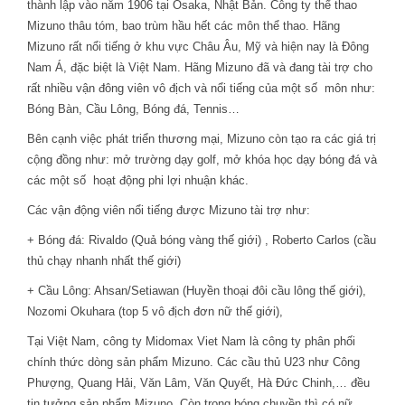
thành lập vào năm 1906 tại Osaka, Nhật Bản. Công ty thể thao
Mizuno thâu tóm, bao trùm hầu hết các môn thể thao. Hãng
Mizuno rất nổi tiếng ở khu vực Châu Âu, Mỹ và hiện nay là Đông
Nam Á, đặc biệt là Việt Nam. Hãng Mizuno đã và đang tài trợ cho
rất nhiều vận đông viên vô địch và nổi tiếng của một số môn như:
Bóng Bàn, Cầu Lông, Bóng đá, Tennis…
Bên cạnh việc phát triển thương mại, Mizuno còn tạo ra các giá trị
cộng đồng như: mở trường dạy golf, mở khóa học dạy bóng đá và
các một số hoạt động phi lợi nhuận khác.
Các vận động viên nổi tiếng được Mizuno tài trợ như:
+ Bóng đá: Rivaldo (Quả bóng vàng thế giới) , Roberto Carlos (cầu
thủ chạy nhanh nhất thế giới)
+ Cầu Lông: Ahsan/Setiawan (Huyền thoại đôi cầu lông thế giới),
Nozomi Okuhara (top 5 vô địch đơn nữ thế giới),
Tại Việt Nam, công ty Midomax Viet Nam là công ty phân phối
chính thức dòng sản phẩm Mizuno. Các cầu thủ U23 như Công
Phượng, Quang Hải, Văn Lâm, Văn Quyết, Hà Đức Chinh,… đều
tin tưởng sản phẩm Mizuno. Còn trong bóng chuyền thì có nữ