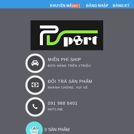
KHUYẾN MÃI
ĐĂNG NHẬP
ĐĂNG KÝ
MIỄN PHÍ SHIP
ĐƠN HÀNG TRÊN 1TRIỆU
ĐỔI TRẢ SẢN PHẨM
NHANH CHÓNG, VUI VẺ
091 988 8401
HOTLINE
0 SẢN PHẨM